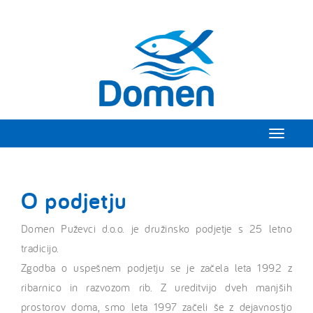
Toggle
navigati
O podjetju
Domen Puževci d.o.o. je družinsko podjetje s 25 letno
tradicijo.
Zgodba o uspešnem podjetju se je začela leta 1992 z
ribarnico in razvozom rib. Z ureditvijo dveh manjših
prostorov doma, smo leta 1997 začeli še z dejavnostjo