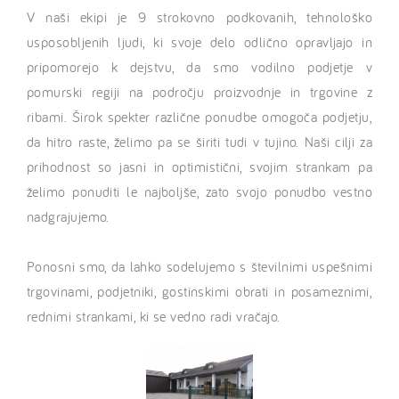
V naši ekipi je 9 strokovno podkovanih, tehnološko
usposobljenih ljudi, ki svoje delo odlično opravljajo in
pripomorejo k dejstvu, da smo vodilno podjetje v
pomurski regiji na področju proizvodnje in trgovine z
ribami. Širok spekter različne ponudbe omogoča podjetju,
da hitro raste, želimo pa se širiti tudi v tujino. Naši cilji za
prihodnost so jasni in optimistični, svojim strankam pa
želimo ponuditi le najboljše, zato svojo ponudbo vestno
nadgrajujemo.
Ponosni smo, da lahko sodelujemo s številnimi uspešnimi
trgovinami, podjetniki, gostinskimi obrati in posameznimi,
rednimi strankami, ki se vedno radi vračajo.