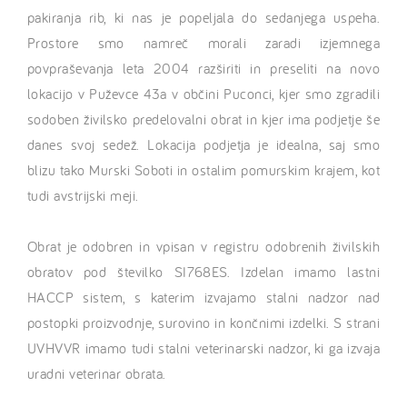
pakiranja rib, ki nas je popeljala do sedanjega uspeha.
Prostore smo namreč morali zaradi izjemnega
povpraševanja leta 2004 razširiti in preseliti na novo
lokacijo v Puževce 43a v občini Puconci, kjer smo zgradili
sodoben živilsko predelovalni obrat in kjer ima podjetje še
danes svoj sedež. Lokacija podjetja je idealna, saj smo
blizu tako Murski Soboti in ostalim pomurskim krajem, kot
tudi avstrijski meji.
Obrat je odobren in vpisan v registru odobrenih živilskih
obratov pod številko SI768ES. Izdelan imamo lastni
HACCP sistem, s katerim izvajamo stalni nadzor nad
postopki proizvodnje, surovino in končnimi izdelki. S strani
UVHVVR imamo tudi stalni veterinarski nadzor, ki ga izvaja
uradni veterinar obrata.